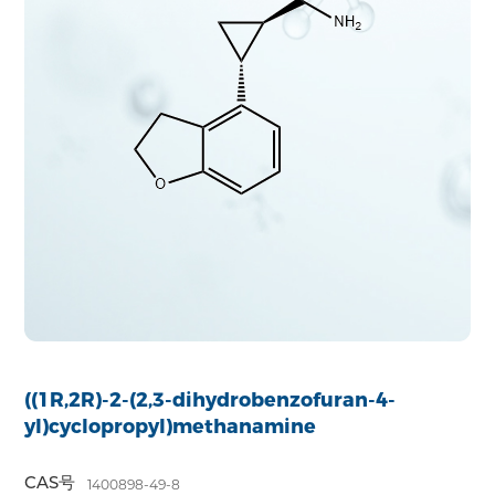
((1R,2R)-2-(2,3-dihydrobenzofuran-4-
yl)cyclopropyl)methanamine
CAS号
1400898-49-8