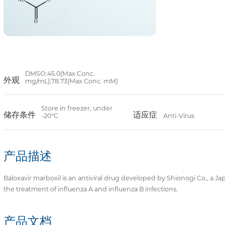
DMSO:45.0(Max Conc.
外观
mg/mL);78.73(Max Conc. mM)
Store in freezer, under
储存条件
适应症
-20°C
Anti-Virus
产品描述
Baloxavir marboxil is an antiviral drug developed by Shionogi Co., a
the treatment of influenza A and influenza B infections.
产品文档