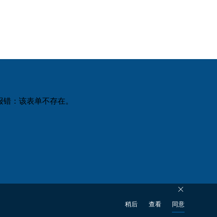
LNK
TOP
m报错：该表单不存在。
稍后
查看
同意