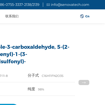
86-0755-3337-2138/2139
info@senovatech.com
联系我们
Cn
le-3-carboxaldehyde, 5-(2-
enyl)-1-(3-
lsulfonyl)-
分子式
7-11-8
C16H11FN2O3S
纯度
3
98%