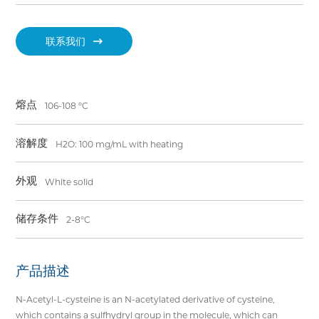
联系我们
熔点
106-108 °C
溶解度
H2O: 100 mg/mL with heating
外观
White solid
储存条件
2-8°C
产品描述
N-Acetyl-L-cysteine is an N-acetylated derivative of cysteine,
which contains a sulfhydryl group in the molecule, which can