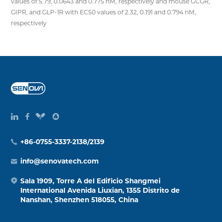
values of 5.79, 0.0643 and 0.775 nM, respectively and mouse GCGR,
GIPR, and GLP-1R with EC50 values of 2.32, 0.191 and 0.794 nM,
respectively
+86-0755-3337-2138/2139
info@senovatech.com
Sala 1909, Torre A del Edificio Shangmei
International Avenida Liuxian, 1355 Distrito de
Nanshan, Shenzhen 518055, China