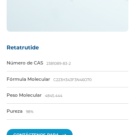
Retatrutide
Número de CAS
2381089-83-2
Fórmula Molecular
C223H343F3N46O70
Peso Molecular
4845.444
Pureza
98%