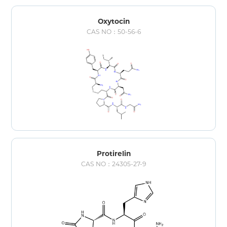
Oxytocin
CAS NO：50-56-6
Protirelin
CAS NO：24305-27-9