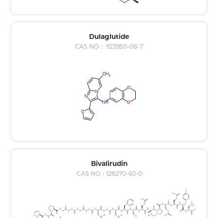
Dulaglutide
CAS NO： 923950-08-7
Bivalirudin
CAS NO：128270-60-0