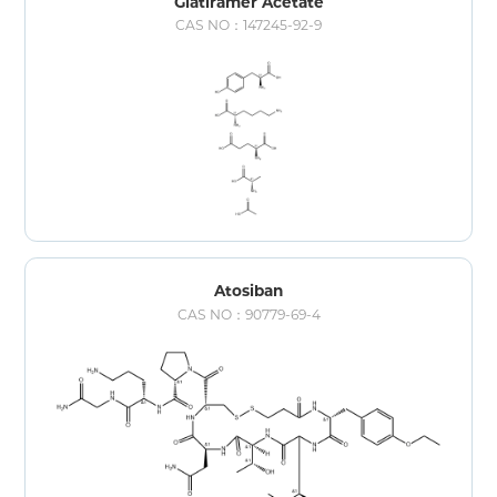
Glatiramer Acetate
CAS NO：147245-92-9
Atosiban
CAS NO：90779-69-4