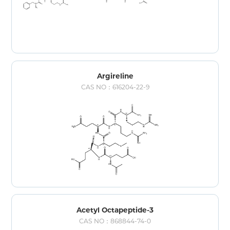
Argireline
CAS NO：616204-22-9
Acetyl Octapeptide-3
CAS NO：868844-74-0