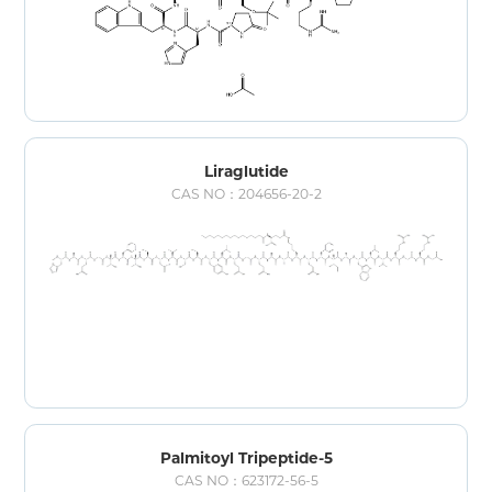
Liraglutide
CAS NO：204656-20-2
Palmitoyl Tripeptide-5
CAS NO：623172-56-5