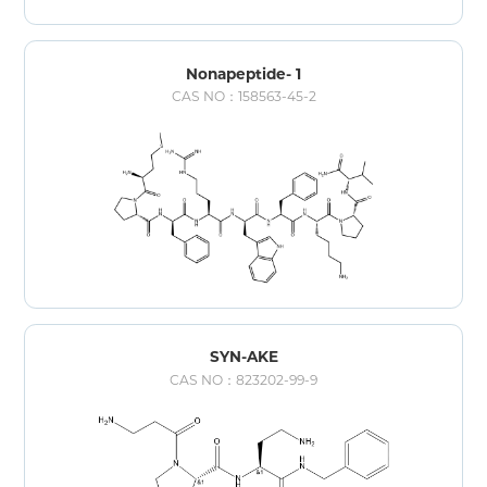
Nonapeptide- 1
CAS NO：158563-45-2
SYN-AKE
CAS NO：823202-99-9