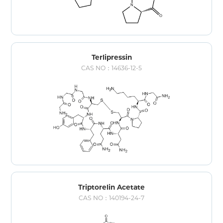
Terlipressin
CAS NO：14636-12-5
Triptorelin Acetate
CAS NO：140194-24-7