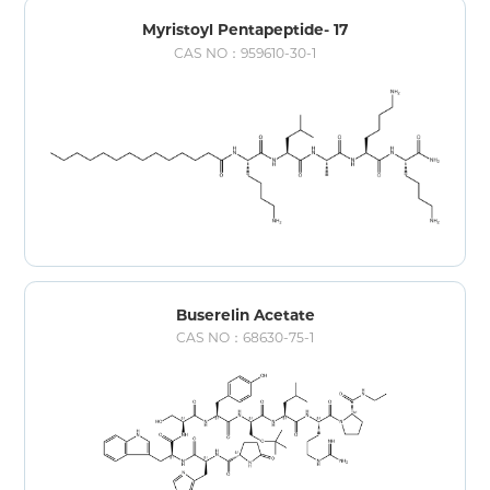
Myristoyl Pentapeptide- 17
CAS NO：959610-30-1
Buserelin Acetate
CAS NO：68630-75-1