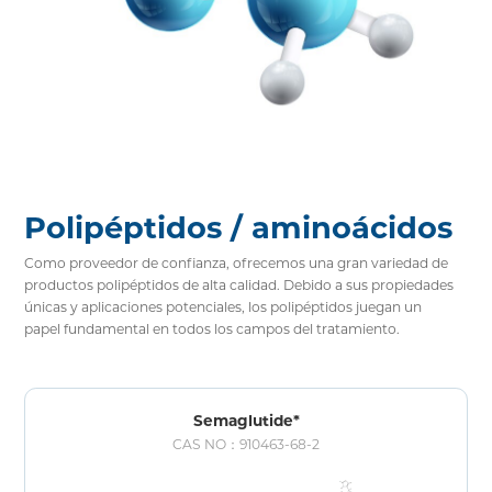
Polipéptidos / aminoácidos
Como proveedor de confianza, ofrecemos una gran variedad de
productos polipéptidos de alta calidad. Debido a sus propiedades
únicas y aplicaciones potenciales, los polipéptidos juegan un
papel fundamental en todos los campos del tratamiento.
Nuestros productos polipéptidos se fabrican con la tecnología
sintética más avanzada y cumplen estrictamente con los
estándares de calidad, lo que es una opción confiable para la
investigación, el desarrollo y el uso comercial.
Semaglutide*
CAS NO：910463-68-2