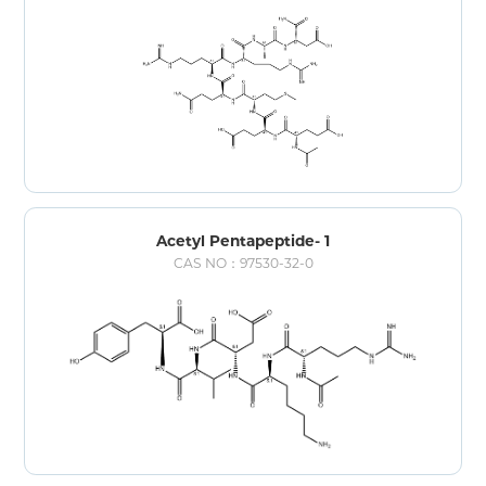
Acetyl Pentapeptide- 1
CAS NO：97530-32-0