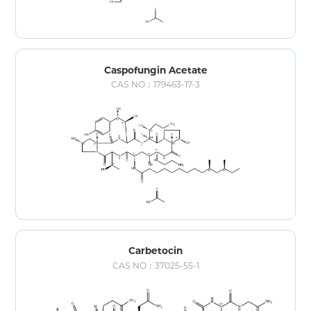
Caspofungin Acetate
CAS NO：179463-17-3
Carbetocin
CAS NO：37025-55-1