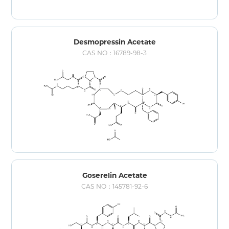
Desmopressin Acetate
CAS NO：16789-98-3
Goserelin Acetate
CAS NO：145781-92-6