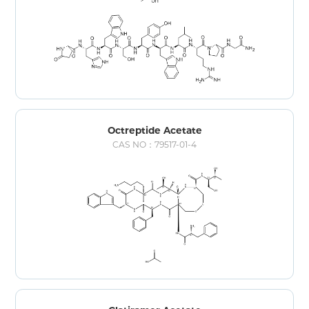
Octreptide Acetate
CAS NO：79517-01-4