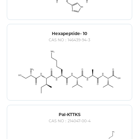
Hexapeptide- 10
CAS NO：146439-94-3
Pal-KTTKS
CAS NO：214047-00-4