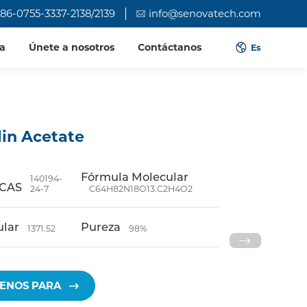
86-0755-3337-2138/2139
info@senovatech.com
a
Únete a nosotros
Contáctanos
Es
lin Acetate
Fórmula Molecular
140194-
 CAS
24-7
C64H82N18O13.C2H4O2
ular
Pureza
1371.52
98%
ENOS PARA