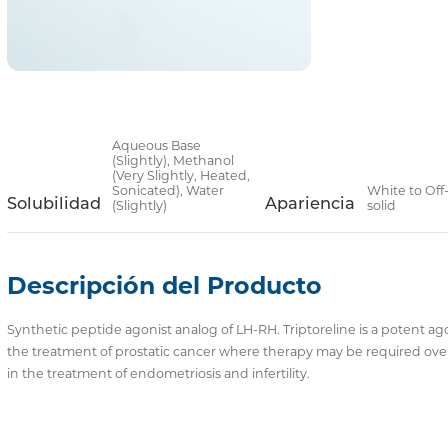
Aqueous Base
(Slightly), Methanol
(Very Slightly, Heated,
Sonicated), Water
White to Off
Solubilidad
Apariencia
(Slightly)
solid
Descripción del Producto
Synthetic peptide agonist analog of LH-RH. Triptoreline is a potent ag
the treatment of prostatic cancer where therapy may be required over
in the treatment of endometriosis and infertility.