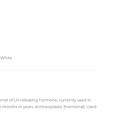
-White
onist of LH-releasing hormone, currently used in
 months or years. Antineoplastic (hormonal). Used
LNK