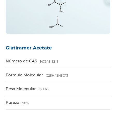
Glatiramer Acetate
Número de CAS
147245-92-9
Fórmula Molecular
C25H45N5O13
Peso Molecular
623.66
Pureza
98%