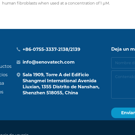
human fibroblasts when used at a concentration of 1 μM.
Deja un m
+86-0755-3337-2138/2139
info@senovatech.com
uctos
cios
Sala 1909, Torre A del Edificio
Shangmei International Avenida
sa
Liuxian, 1355 Distrito de Nanshan,
os
Shenzhen 518055, China
.
by: zhulu