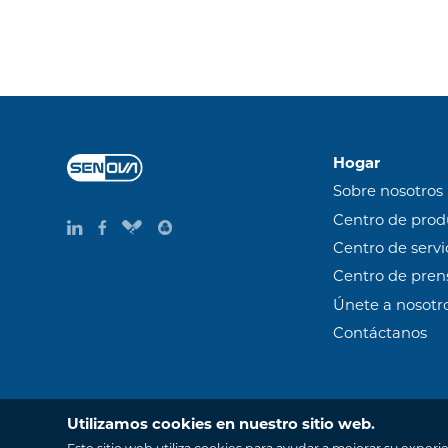
Hogar
Sobre nosotros
Centro de prod
Centro de servi
Centro de pren
Únete a nosotr
Contáctanos
Utilizamos cookies en nuestro sitio web.
Copyright Copyright © 2015-2035 Senova Technology Co. Ltd