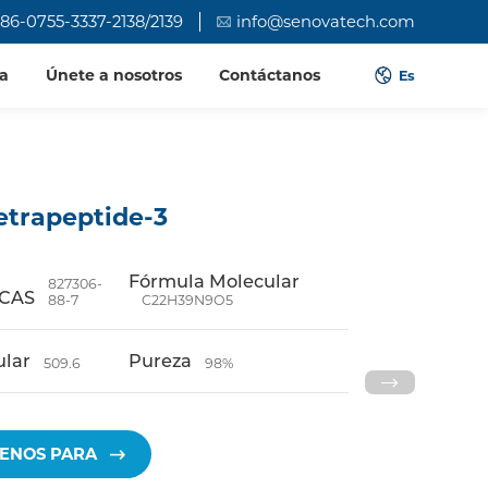
86-0755-3337-2138/2139
info@senovatech.com
a
Únete a nosotros
Contáctanos
Es
etrapeptide-3
Fórmula Molecular
827306-
 CAS
88-7
C22H39N9O5
ular
Pureza
509.6
98%
ENOS PARA