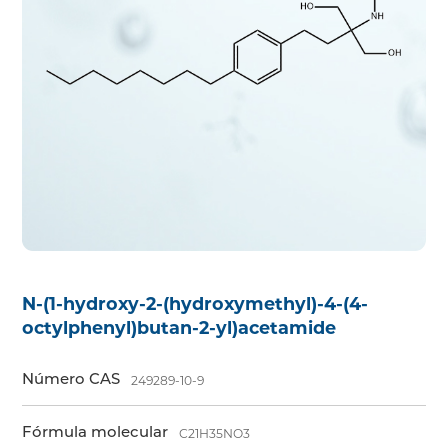
N-(1-hydroxy-2-(hydroxymethyl)-4-(4-
octylphenyl)butan-2-yl)acetamide
Número CAS
249289-10-9
Fórmula molecular
C21H35NO3