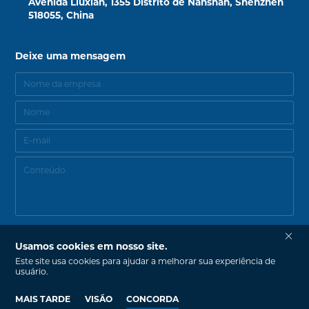
Avenida Liuxian, 1355 Distrito de Nanshan, Shenzhen
518055, China
Deixe uma mensagem
Usamos cookies em nosso site.
Este site usa cookies para ajudar a melhorar sua experiência de
usuário.
Copyright Copyright © 2015-2035 Senova Technology Co. Ltd.
by: zhulu
MAIS TARDE
VISÃO
CONCORDA