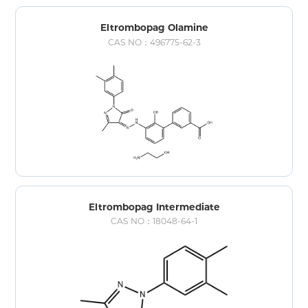
Eltrombopag Olamine
CAS NO：496775-62-3
Eltrombopag Intermediate
CAS NO：18048-64-1