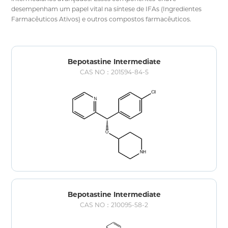
desempenham um papel vital na síntese de IFAs (Ingredientes
Farmacêuticos Ativos) e outros compostos farmacêuticos.
Nossos intermediários avançados são cuidadosamente
sintetizados e submetidos a rigorosos protocolos de controle de
qualidade, garantindo pureza, estabilidade e compatibilidade com
processos produtivos posteriores.
Bepotastine Intermediate
CAS NO：201594-84-5
Bepotastine Intermediate
CAS NO：210095-58-2