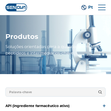
Pt
Produtos
Soluções orientadas para a qualidade em APIs,
peptídeos e intermediários-chave.
API (ingrediente farmacêutico ativo)