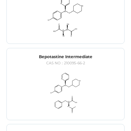
Bepotastine Intermediate
CAS NO：210095-66-2