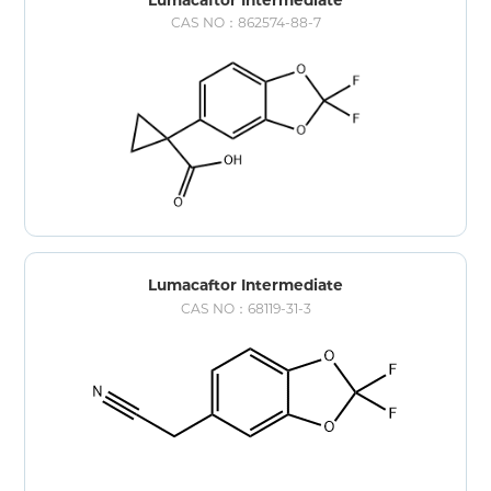
CAS NO：862574-88-7
Lumacaftor Intermediate
CAS NO：68119-31-3