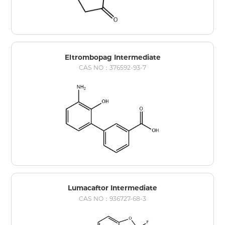
Eltrombopag Intermediate
CAS NO：376592-93-7
Lumacaftor Intermediate
CAS NO：936727-68-3