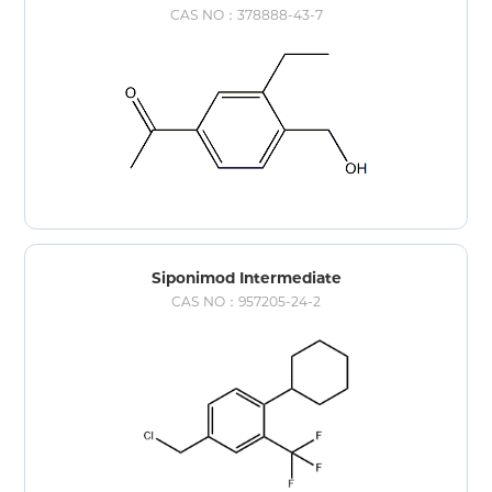
CAS NO：378888-43-7
Siponimod Intermediate
CAS NO：957205-24-2