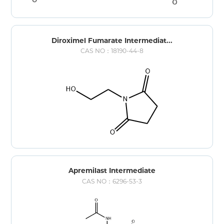
Diroximel Fumarate Intermediat...
CAS NO：18190-44-8
Apremilast Intermediate
CAS NO：6296-53-3