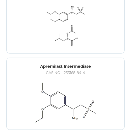
Apremilast Intermediate
CAS NO：253168-94-4