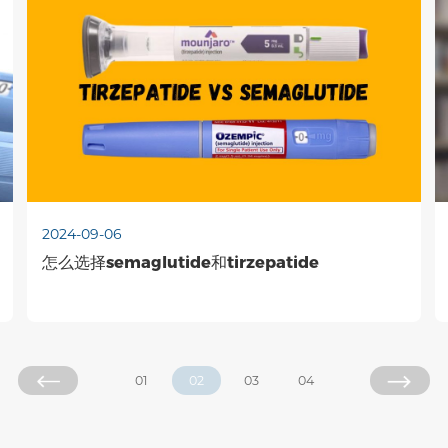
2024-09-06
怎么选择semaglutide和tirzepatide
01
02
03
04