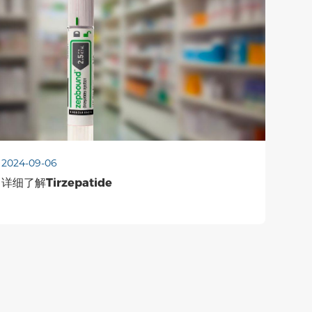
LNK
TOP
2024-09-06
详细了解Tirzepatide