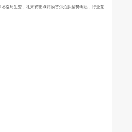
1市场格局生变，礼来双靶点药物替尔泊肽趁势崛起，行业竞