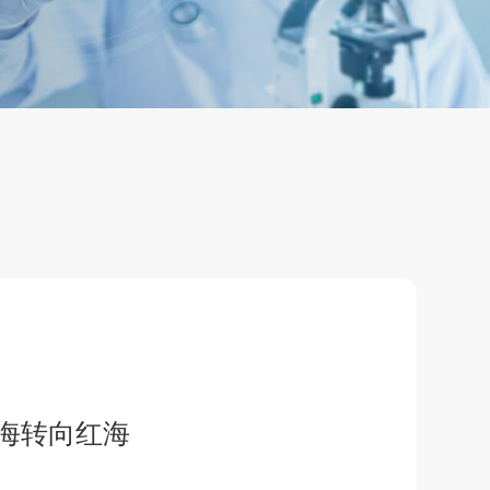
蓝海转向红海