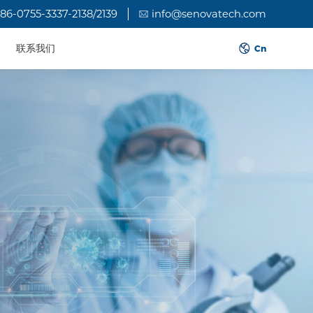
86-0755-3337-2138/2139
info@senovatech.com
联系我们
Cn