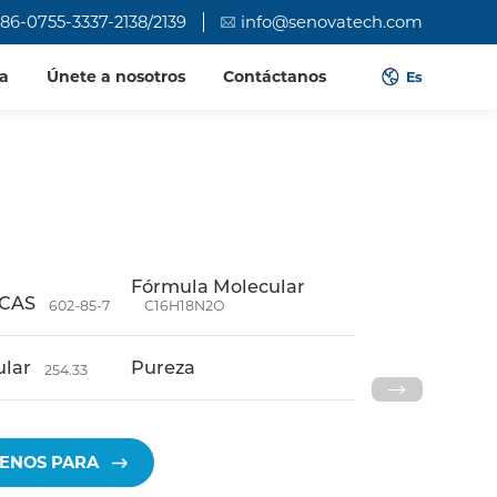
86-0755-3337-2138/2139
info@senovatech.com
a
Únete a nosotros
Contáctanos
Es
l
Fórmula Molecular
 CAS
602-85-7
C16H18N2O
ular
Pureza
254.33
ENOS PARA