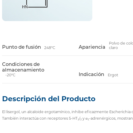
Polvo de col
Punto de fusión
Apariencia
248°C
claro
Condiciones de
almacenamiento
Indicación
-20°C
Ergot
Descripción del Producto
El lisergol, un alcaloide ergotamínico, inhibe eficazmente Escherichia co
También interactúa con receptores 5-HT₁/₂ y α₁-adrenérgicos, mostra