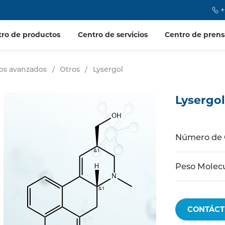
+
tro de productos
Centro de servicios
Centro de prens
ios avanzados
/
Otros
/
Lysergol
Lysergo
Número de
Peso Molec
CONTÁCT