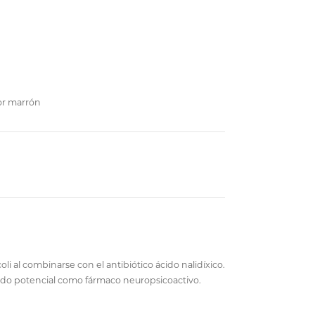
or marrón
li al combinarse con el antibiótico ácido nalidíxico.
ndo potencial como fármaco neuropsicoactivo.