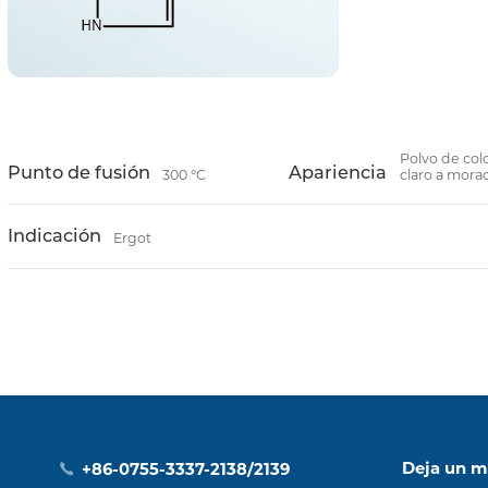
Polvo de colo
Punto de fusión
Apariencia
300 °C
claro a mora
Indicación
Ergot
Deja un m
+86-0755-3337-2138/2139