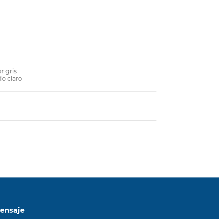
r gris
do claro
LNK
TOP
ensaje