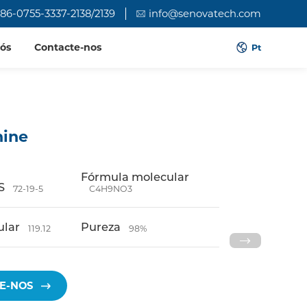
86-0755-3337-2138/2139
info@senovatech.com
nós
Contacte-nos
Pt
nine
Fórmula molecular
S
72-19-5
C4H9NO3
ular
Pureza
119.12
98%
E-NOS