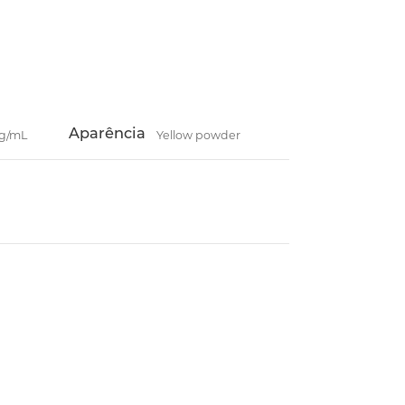
Aparência
mg/mL
Yellow powder
LNK