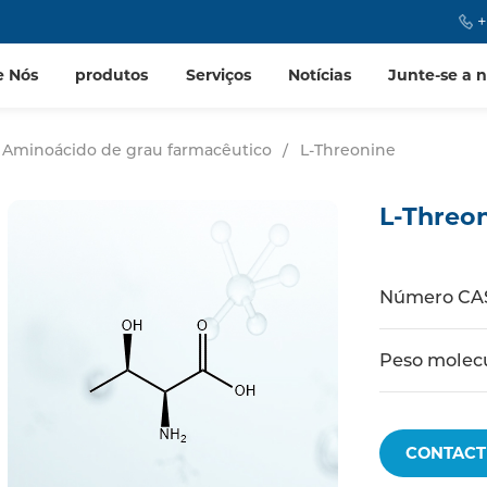
+
e Nós
produtos
Serviços
Notícias
Junte-se a 
Aminoácido de grau farmacêutico
/
L-Threonine
L-Threo
Número CA
Peso molec
CONTACT