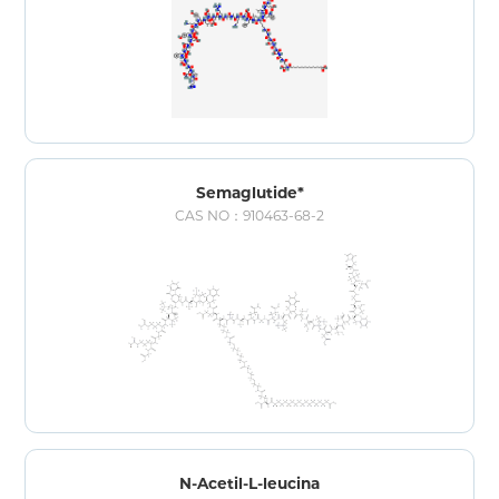
Semaglutide*
CAS NO：910463-68-2
N-Acetil-L-leucina