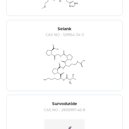
Selank
CAS NO：129954-34-3
Survodutide
CAS NO：2805997-46-8