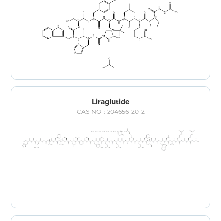
Liraglutide
CAS NO：204656-20-2