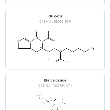
GHK-Cu
CAS NO：89030-95-5
Etelcalcetide
CAS NO：1262780-97-1