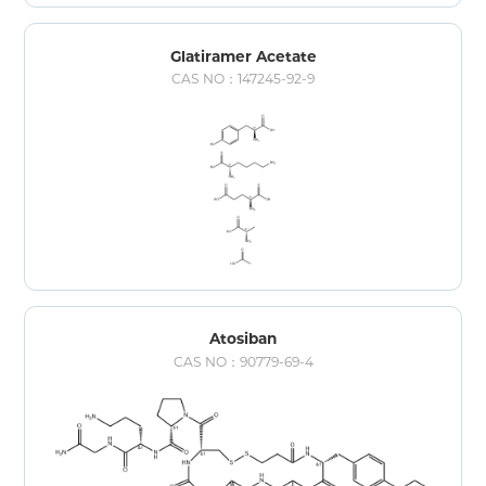
Glatiramer Acetate
CAS NO：147245-92-9
Atosiban
CAS NO：90779-69-4