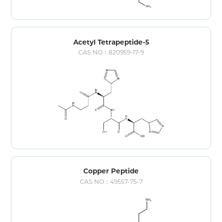
Acetyl Tetrapeptide-5
CAS NO：820959-17-9
Copper Peptide
CAS NO：49557-75-7