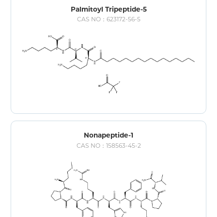
Palmitoyl Tripeptide-5
CAS NO：623172-56-5
Nonapeptide-1
CAS NO：158563-45-2