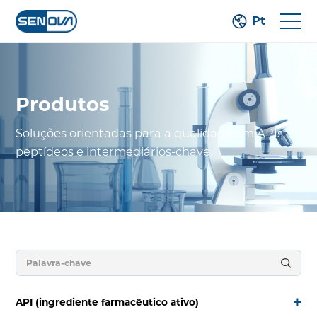
Pt
Produtos
Soluções orientadas para a qualidade em APIs,
peptídeos e intermediários-chave.
API (ingrediente farmacêutico ativo)