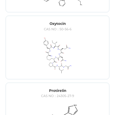
Oxytocin
CAS NO：50-56-6
Protirelin
CAS NO：24305-27-9