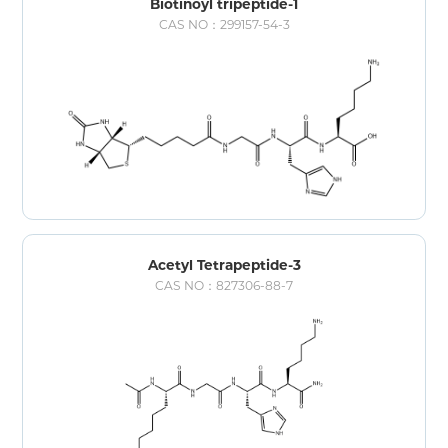
Biotinoyl tripeptide-1
CAS NO：299157-54-3
Acetyl Tetrapeptide-3
CAS NO：827306-88-7