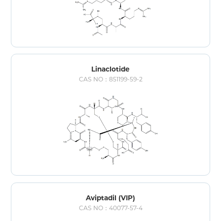
Linaclotide
CAS NO：851199-59-2
Aviptadil (VIP)
CAS NO：40077-57-4