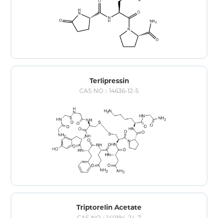
Terlipressin
CAS NO：14636-12-5
Triptorelin Acetate
CAS NO：140194-24-7