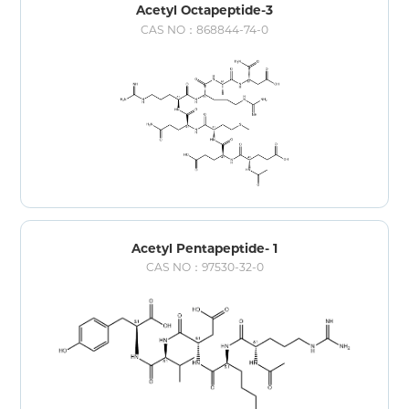
Acetyl Octapeptide-3
CAS NO：868844-74-0
Acetyl Pentapeptide- 1
CAS NO：97530-32-0