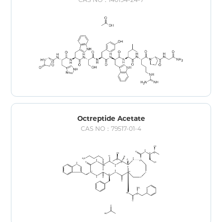
Octreptide Acetate
CAS NO：79517-01-4