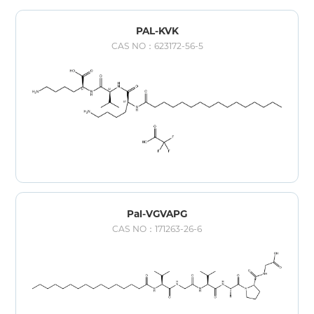
PAL-KVK
CAS NO：623172-56-5
Pal-VGVAPG
CAS NO：171263-26-6