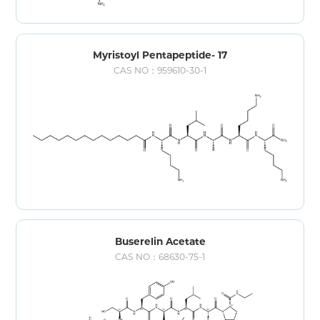
Myristoyl Pentapeptide- 17
CAS NO：959610-30-1
Buserelin Acetate
CAS NO：68630-75-1