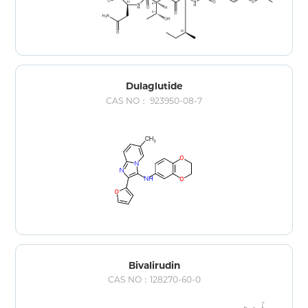
Dulaglutide
CAS NO： 923950-08-7
Bivalirudin
CAS NO：128270-60-0