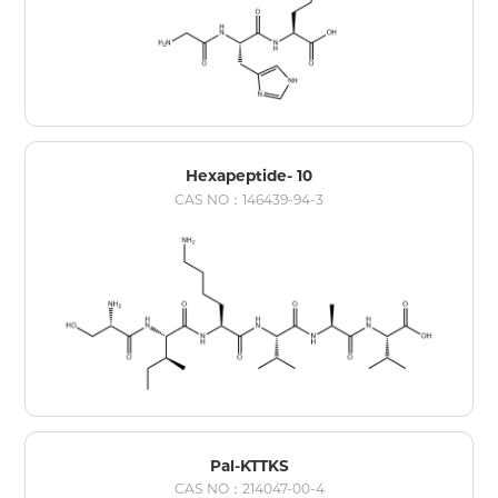
Hexapeptide- 10
CAS NO：146439-94-3
Pal-KTTKS
CAS NO：214047-00-4