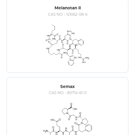
Melanotan II
CAS NO：121062-08-6
Semax
CAS NO：80714-61-0