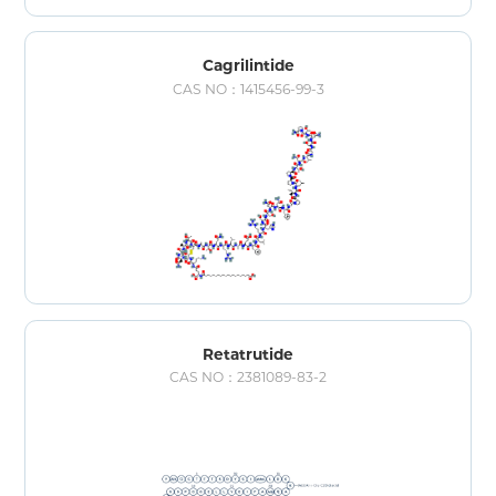
Cagrilintide
CAS NO：1415456-99-3
Retatrutide
CAS NO：2381089-83-2