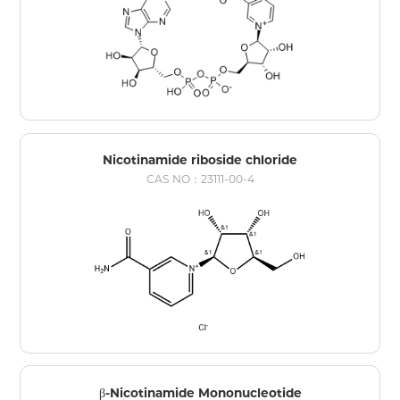
Nicotinamide riboside chloride
CAS NO：23111-00-4
β-Nicotinamide Mononucleotide