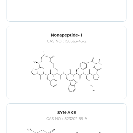
Nonapeptide- 1
CAS NO：158563-45-2
SYN-AKE
CAS NO：823202-99-9