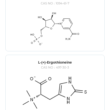
CAS NO：1094-61-7
L-(+)-Ergothioneine
CAS NO：497-30-3