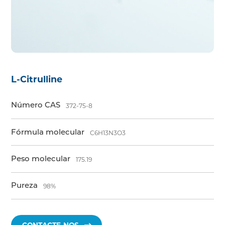
L-Citrulline
Número CAS
372-75-8
Fórmula molecular
C6H13N3O3
Peso molecular
175.19
Pureza
98%