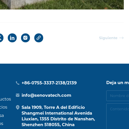
Siguiente
Deja un m
+86-0755-3337-2138/2139
info@senovatech.com
uctos
cios
Sala 1909, Torre A del Edificio
Shangmei International Avenida
sa
Liuxian, 1355 Distrito de Nanshan,
os
Shenzhen 518055, China