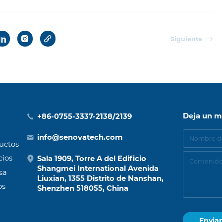
Siguiente
Deja un m
+86-0755-3337-2138/2139
info@senovatech.com
uctos
cios
Sala 1909, Torre A del Edificio
Shangmei International Avenida
sa
Liuxian, 1355 Distrito de Nanshan,
os
Shenzhen 518055, China