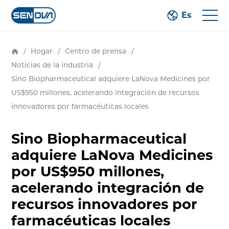
Es
/
Hogar
/
Centro de prensa
/
Noticias de la industria
/
Sino Biopharmaceutical adquiere LaNova Medicines por
US$950 millones, acelerando integración de recursos
innovadores por farmacéuticas locales
Sino Biopharmaceutical
adquiere LaNova Medicines
por US$950 millones,
acelerando integración de
recursos innovadores por
farmacéuticas locales