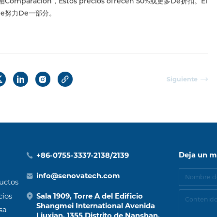
omparación，Estos precios ofrecen 50%或更多De折扣。El
响De努力De一部分。
Siguiente
Deja un m
+86-0755-3337-2138/2139
info@senovatech.com
uctos
cios
Sala 1909, Torre A del Edificio
Shangmei International Avenida
sa
Liuxian, 1355 Distrito de Nanshan,