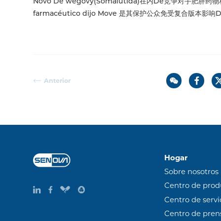
Novo De wegovy(Somalutida)在内De竞争对手肥胖药物相C
farmacéutico dijo Move 是其保护公众免受复合版本影
Anterior
Hogar
Sobre nosotros
Centro de prod
Centro de servi
Centro de pren