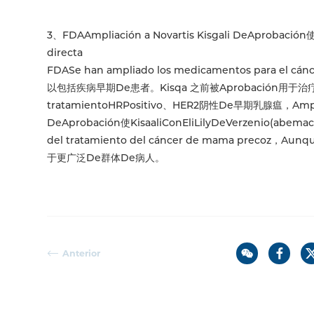
3、FDAAmpliación a Novartis Kisgali DeAprobación使 
directa
FDASe han ampliado los medicamentos para el cánc
以包括疾病早期De患者。Kisqa 之前被Aprobación用于治疗已经扩
tratamientoHRPositivo、HER2阴性De早期乳腺瘟，Amplía
DeAprobación使KisaaliConEliLilyDeVerzenio(abemaci
del tratamiento del cáncer de mama precoz，Aunque 
于更广泛De群体De病人。
Anterior