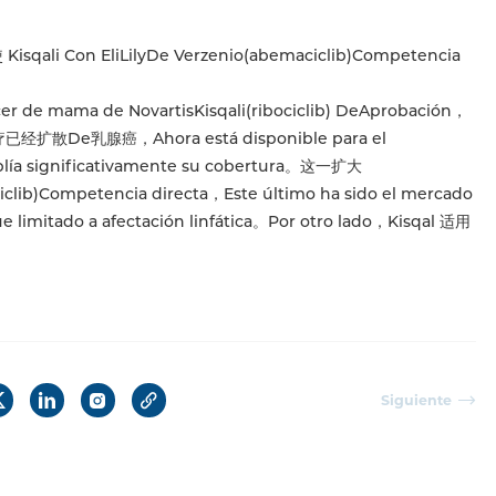
Kisqali Con EliLilyDe Verzenio(abemaciclib)Competencia
er de mama de NovartisKisqali(ribociclib) DeAprobación，
散De乳腺癌，Ahora está disponible para el
 significativamente su cobertura。这一扩大
clib)Competencia directa，Este último ha sido el mercado
limitado a afectación linfática。Por otro lado，Kisqal 适用
Siguiente