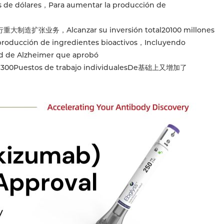
nes de dólares，Para aumentar la producción de
res进行重大制造扩张业务，Alcanzar su inversión total20100 millones
 producción de ingredientes bioactivos，Incluyendo
d de Alzheimer que aprobó
00Puestos de trabajo individualesDe基础上又增加了