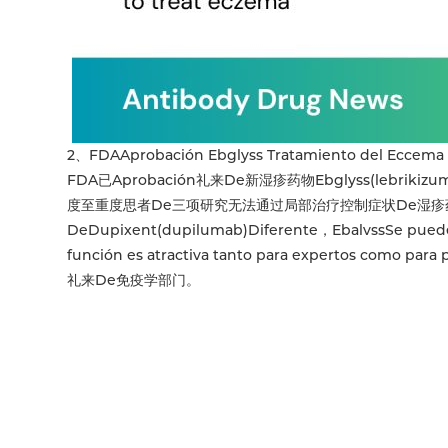
2、FDAAprobación Ebglyss Tratamiento del Eccema
FDA已Aprobación礼来De新湿疹药物Ebglyss(lebrikizumab
度至重度思者De三项研究无法通过局部治疗控制症状De湿疹
DeDupixent(dupilumab)Diferente，EbalvssSe puede a
función es atractiva tanto para expertos com
礼来De免疫学部门。